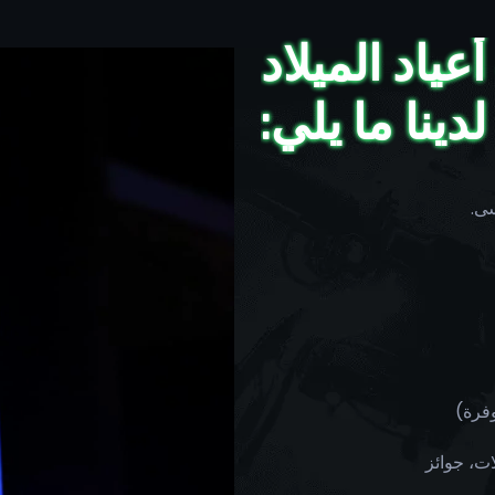
ياد الميلاد
لدينا ما يلي:
سى.
فرة)
ات، جوائز