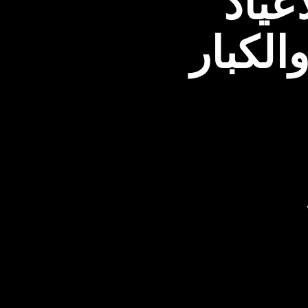
عياد
الكبار