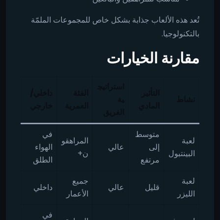
تُعد هذه الألعاب جذابة بشكل خاص للمجموعات الملمّة
بالتكنولوجيا.
مقارنة الخيارات
استراتيج
التأثير
الفئة
داخلي/
نشاط
ية
المادي
العمرية
خارجي
الفريق
متوسط
في
لعبة
المراهقو
إلى
عالي
الهواء
البينتبول
ن+
مرتفع
الطلق
لعبة
جميع
قليل
عالي
داخلي
الليزر
الأعمار
في