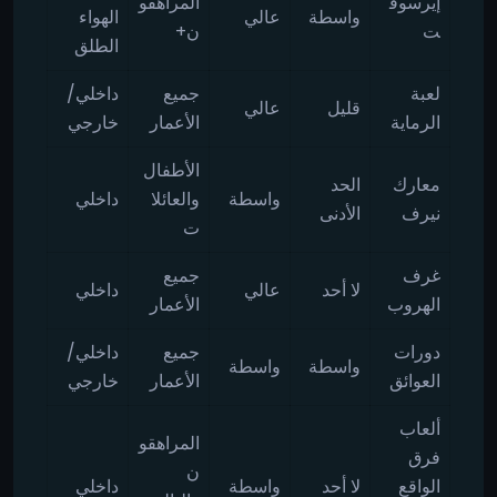
إيرسوف
المراهقو
واسطة
عالي
الهواء
ت
ن+
الطلق
لعبة
جميع
داخلي/
قليل
عالي
الرماية
الأعمار
خارجي
الأطفال
معارك
الحد
واسطة
والعائلا
داخلي
نيرف
الأدنى
ت
غرف
جميع
لا أحد
عالي
داخلي
الهروب
الأعمار
دورات
جميع
داخلي/
واسطة
واسطة
العوائق
الأعمار
خارجي
ألعاب
المراهقو
فرق
ن
الواقع
لا أحد
واسطة
داخلي