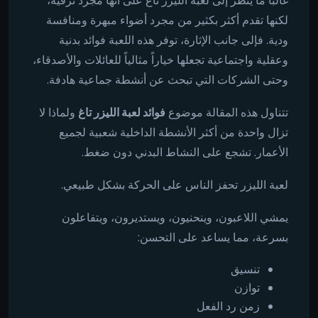
غالباً ما يُنظر إلى لعبة الليزر تاغ على أنها مجرد ترفيه،
لكنها تقدم أكثر بكثير من مجرد أضواء مبهرة ومنافسة
ودية. فإلى جانب الإثارة، توفر هذه اللعبة فوائد بدنية
وعقلية واجتماعية تجعلها خياراً مثالياً للعائلات والأصدقاء،
وحتى الشركات التي تبحث عن أنشطة جماعية هادفة.
تتناول هذه المقالة موضوع
فوائد لعبة الليزر تاغ
ولماذا لا
تزال واحدة من أكثر الأنشطة الداخلية شعبية لجميع
الأعمار. تشجع على النشاط البدني دون ضغط.
لعبة الليزر تحفز الناس على الحركة بشكل طبيعي.
يمشي اللاعبون، وينحنيون، ويستديرون، ويتفاعلون
بسرعة، مما يساعد على التحسن:
تنسيق
توازن
زمن رد الفعل