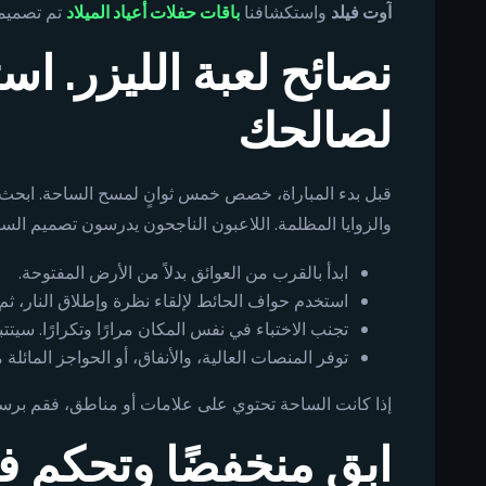
آوت فيلد
واستكشافنا
باقات حفلات أعياد الميلاد
تم تصميمه
نصائح لعبة الليزر. ا
لصالحك
قبل بدء المباراة، خصص خمس ثوانٍ لمسح الساحة. ابحث ع
والزوايا المظلمة. اللاعبون الناجحون يدرسون تصميم الساحة
ابدأ بالقرب من العوائق بدلاً من الأرض المفتوحة.
استخدم حواف الحائط لإلقاء نظرة وإطلاق النار، ثم ق
تجنب الاختباء في نفس المكان مرارًا وتكرارًا. سيتت
توفر المنصات العالية، والأنفاق، أو الحواجز المائلة 
إذا كانت الساحة تحتوي على علامات أو مناطق، فقم برسمه
ابق منخفضًا وتحكم ف